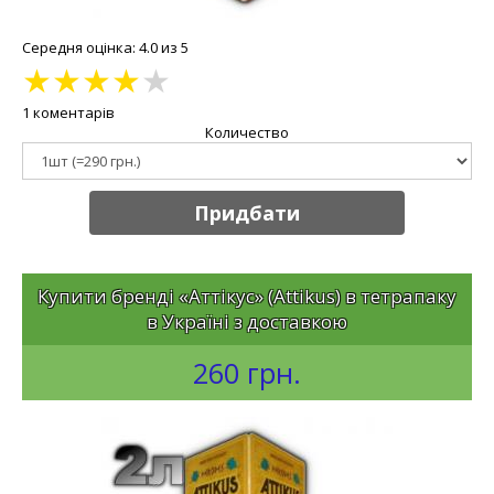
Середня оцінка: 4.0 из 5
★
★
★
★
★
1 коментарів
Количество
Придбати
Купити бренді «Аттікус» (Attikus) в тетрапаку
в Україні з доставкою
260 грн.