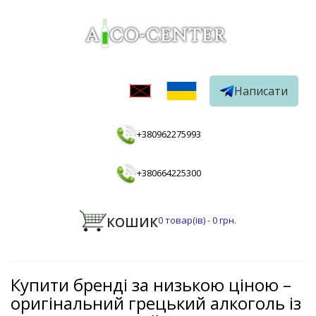
Написати
+380962275993
+380664225300
КОШИК
0
товар(ів) -
0 грн.
Купити бренді за низькою ціною –
оригінальний грецький алкоголь із