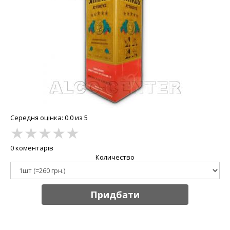
Середня оцінка: 0.0 из 5
★
★
★
★
★
0 коментарів
Количество
Придбати