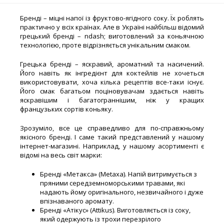
Бренді – міцні напої із фруктово-ягідного соку. Їх роблять
практично у всіх країнах. Але в Україні найбільш відомий
грецький бренді – ndash; виготовлений за коньячною
технологією, проте відрізняється унікальним смаком.
Грецька бренді – яскравий, ароматний та насичений.
Його навіть як інгредієнт для коктейлів не хочеться
використовувати, хоча кілька рецептів все-таки існує.
Його смак багатьом поціновувачам здається навіть
яскравішим і багатограннішим, ніж у кращих
французьких сортів коньяку.
Зрозуміло, все це справедливо для по-справжньому
якісного бренді. І саме такий представлений у нашому
інтернет-магазині. Наприклад, у нашому асортименті є
відомі на весь світ марки:
Бренді «Метакса» (Metaxa). Напій витримується з
пряними середземноморськими травами, які
надають йому оригінального, незвичайного і дуже
впізнаваного аромату.
Бренді «Атікус» (Attikus). Виготовляється із соку,
який одержують із трохи перезрілого