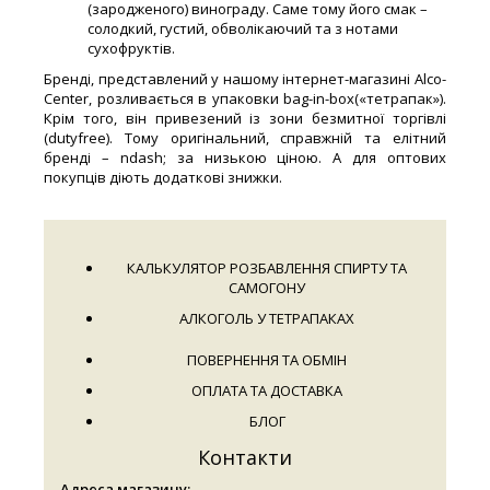
(зародженого) винограду. Саме тому його смак –
солодкий, густий, обволікаючий та з нотами
сухофруктів.
Бренді, представлений у нашому інтернет-магазині Alco-
Center, розливається в упаковки bag-in-box(«тетрапак»).
Крім того, він привезений із зони безмитної торгівлі
(dutyfree). Тому оригінальний, справжній та елітний
бренді – ndash; за низькою ціною. А для оптових
покупців діють додаткові знижки.
КАЛЬКУЛЯТОР РОЗБАВЛЕННЯ СПИРТУ ТА
САМОГОНУ
АЛКОГОЛЬ У ТЕТРАПАКАХ
ПОВЕРНЕННЯ ТА ОБМІН
ОПЛАТА ТА ДОСТАВКА
БЛОГ
Контакти
Адреса магазину: