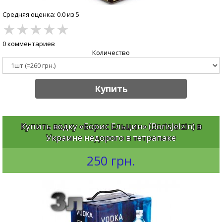
Средняя оценка: 0.0 из 5
★
★
★
★
★
0 комментариев
Количество
Купить
Купить водку «Борис Ельцин» (BorisJelzin) в
Украине недорого в тетрапаке
250 грн.