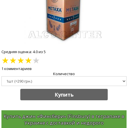
Средняя оценка: 4.0 из 5
★
★
★
★
★
1 комментариев
Количество
Купить
Купить джин «Финсбери» (Finsbury) в тетрапаке в
Украине с доставкой и недорого