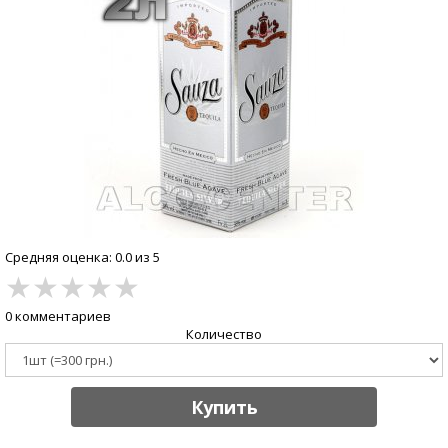
Средняя оценка: 0.0 из 5
★
★
★
★
★
0 комментариев
Количество
Купить