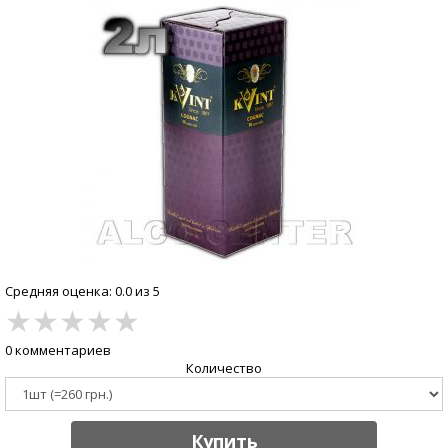
Средняя оценка: 0.0 из 5
★
★
★
★
★
0 комментариев
Количество
Купить