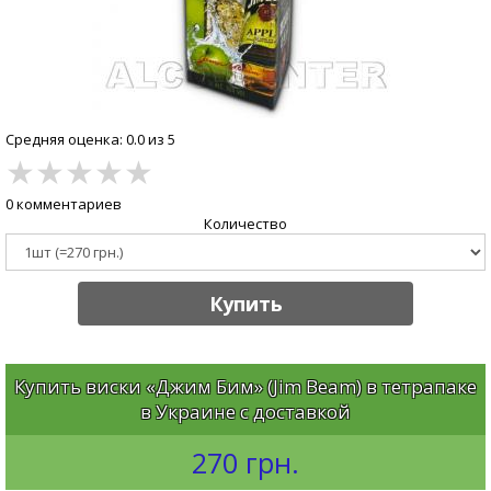
Средняя оценка: 0.0 из 5
★
★
★
★
★
0 комментариев
Количество
Купить
Купить виски «Джим Бим» (Jim Beam) в тетрапаке
в Украине с доставкой
270 грн.