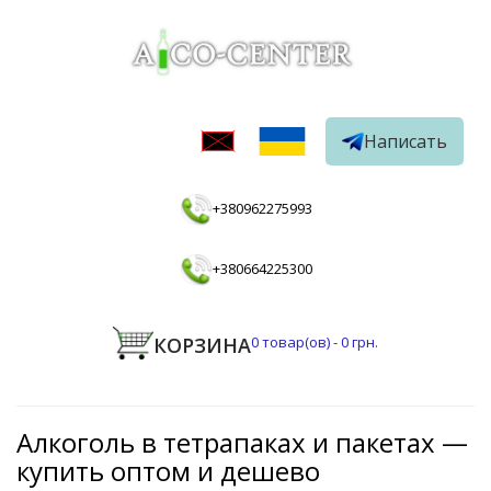
Написать
+380962275993
+380664225300
КОРЗИНА
0
товар(ов) -
0 грн.
Алкоголь в тетрапаках и пакетах —
купить оптом и дешево