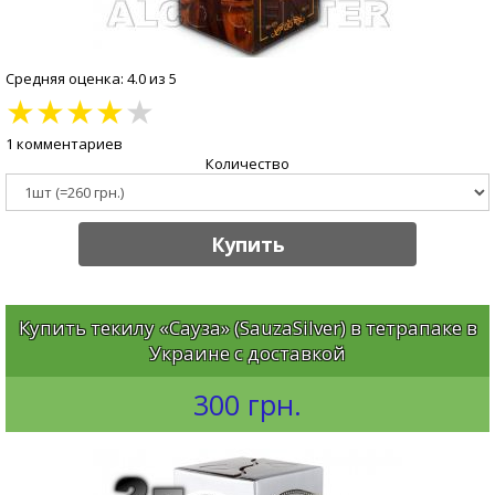
Средняя оценка: 4.0 из 5
★
★
★
★
★
1 комментариев
Количество
Купить
Купить текилу «Сауза» (SauzaSilver) в тетрапаке в
Украине с доставкой
300 грн.