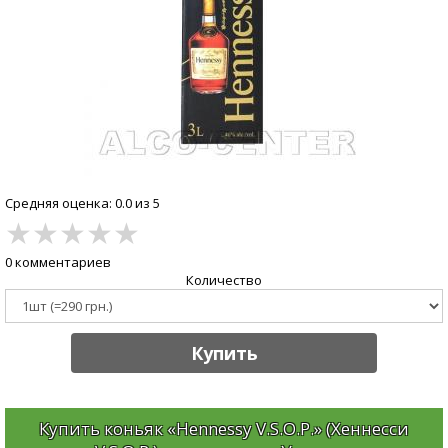
Средняя оценка: 0.0 из 5
★
★
★
★
★
0 комментариев
Количество
Купить
Купить коньяк «Hennessy V.S.O.P.» (Хеннесси