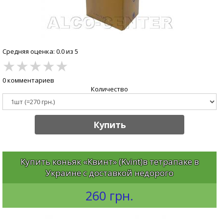
Средняя оценка: 0.0 из 5
★
★
★
★
★
0 комментариев
Количество
Купить
Купить коньяк «Квинт» (Kvint)в тетрапаке в
Украине с доставкой недорого
260 грн.