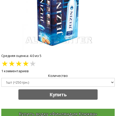
Средняя оценка: 4.0 из 5
★
★
★
★
★
1 комментариев
Количество
Купить
Купить водку «Финляндия Клюква»