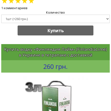
★
★
★
★
★
1 комментариев
Количество
Купить
Купить водку «Финляндия Лайм» (FinlandiaLime)
в Украине в тетрапаке с доставкой
260 грн.