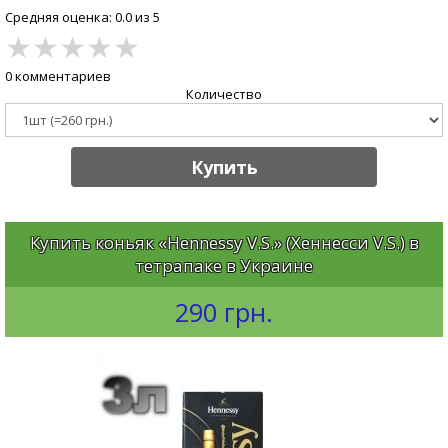
Средняя оценка: 0.0 из 5
★
★
★
★
★
0 комментариев
Количество
Купить
Купить коньяк «Hennessy V.S.» (Хеннесси V.S.) в
тетрапаке в Украине
290 грн.