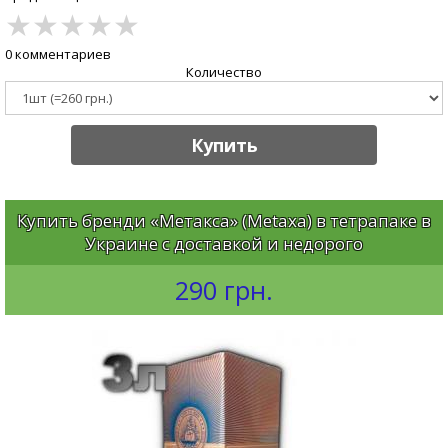
★
★
★
★
★
0 комментариев
Количество
Купить
Купить бренди «Метакса» (Metaxa) в тетрапаке в
Украине с доставкой и недорого
290 грн.