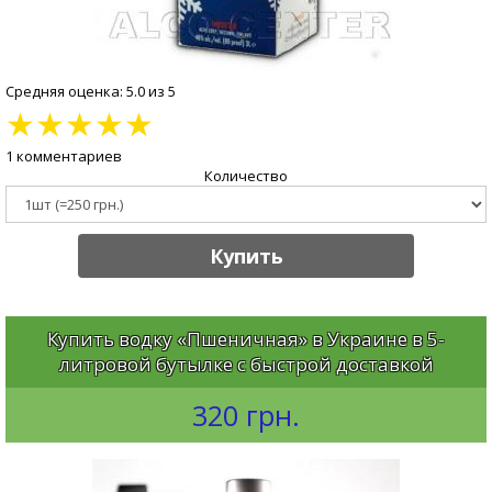
Средняя оценка: 5.0 из 5
★
★
★
★
★
1 комментариев
Количество
Купить
Купить водку «Пшеничная» в Украине в 5-
литровой бутылке с быстрой доставкой
320 грн.