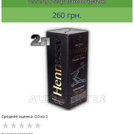
V.S.O.P.) в тетрапаке в Украине
260 грн.
Средняя оценка: 0.0 из 5
★
★
★
★
★
0 комментариев