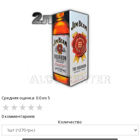
Средняя оценка: 0.0 из 5
★
★
★
★
★
0 комментариев
Количество