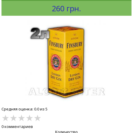
260 грн.
Средняя оценка: 0.0 из 5
★
★
★
★
★
0 комментариев
Количество