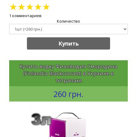
★
★
★
★
★
1 комментариев
Количество
Купить
Купить водку Финляндия Смородина
(Finlandia Blackcurrant) в Украине в
тетрапаке
260 грн.