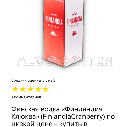
Средняя оценка: 5.0 из 5
★
★
★
★
★
1 комментариев
Финская водка «Финляндия
Клюква» (FinlandiaCranberry) по
низкой цене – купить в