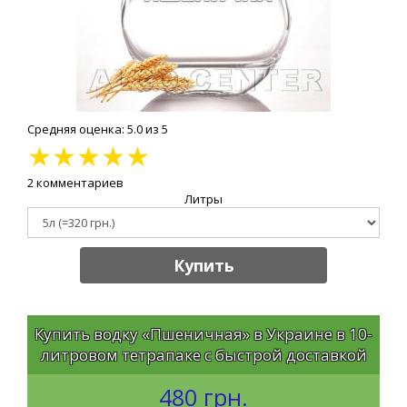
Средняя оценка: 5.0 из 5
★
★
★
★
★
2 комментариев
Литры
Купить
Купить водку «Пшеничная» в Украине в 10-
литровом тетрапаке с быстрой доставкой
480 грн.