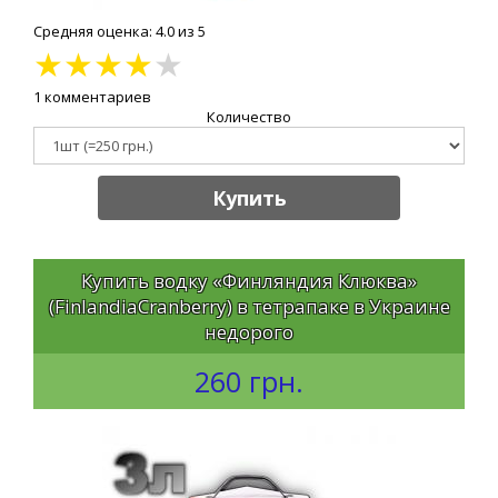
Средняя оценка: 4.0 из 5
★
★
★
★
★
1 комментариев
Количество
Купить
Купить водку «Финляндия Клюква»
(FinlandiaCranberry) в тетрапаке в Украине
недорого
260 грн.