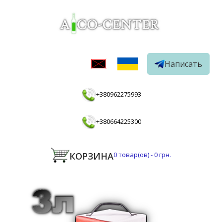
Написать
+380962275993
+380664225300
КОРЗИНА
0
товар(ов) -
0 грн.