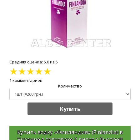
Средняя оценка: 5.0 из 5
★
★
★
★
★
1 комментариев
Количество
Купить
Купить водку «Финляндия» (Finlandia) в
Украине в тетрапаке 3 литра с быстрой