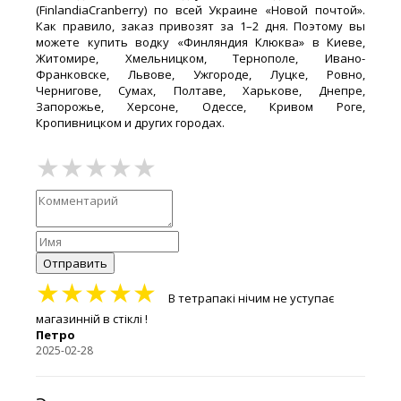
(FinlandiaCranberry) по всей Украине «Новой почтой».
Как правило, заказ привозят за 1–2 дня. Поэтому вы
можете купить водку «Финляндия Клюква» в Киеве,
Житомире, Хмельницком, Тернополе, Ивано-
Франковске, Львове, Ужгороде, Луцке, Ровно,
Чернигове, Сумах, Полтаве, Харькове, Днепре,
Запорожье, Херсоне, Одессе, Кривом Роге,
Кропивницком и других городах.
Отправить
★★★★★
В тетрапакі нічим не уступає
магазинній в стіклі !
Петро
2025-02-28