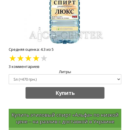
Средняя оценка: 4.3 из 5
★
★
★
★
★
3 комментариев
Литры
Купить
Купить этиловый спирт «Альфа» по низкой
цене – на разлив с доставкой в Украине