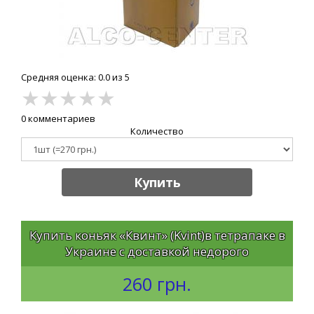
Средняя оценка: 0.0 из 5
★
★
★
★
★
0 комментариев
Количество
Купить
Купить коньяк «Квинт» (Kvint)в тетрапаке в
Украине с доставкой недорого
260 грн.