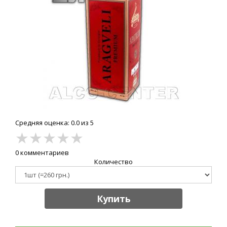
Средняя оценка: 0.0 из 5
★
★
★
★
★
0 комментариев
Количество
Купить