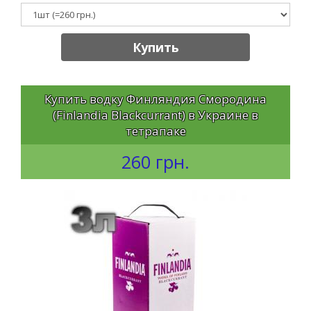
Купить
Купить водку Финляндия Смородина
(Finlandia Blackcurrant) в Украине в
тетрапаке
260 грн.