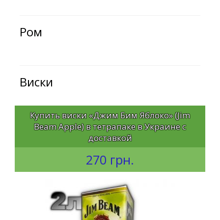
Ром
Виски
Купить виски «Джим Бим Яблоко» (Jim
Beam Apple) в тетрапаке в Украине с
доставкой
270 грн.