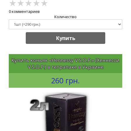
★
★
★
★
★
0 комментариев
Количество
Купить
Купить коньяк «Hennessy V.S.O.P.» (Хеннесси
V.S.O.P.) в тетрапаке в Украине
260 грн.