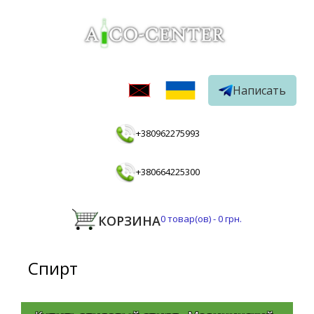
Написать
+380962275993
+380664225300
КОРЗИНА
0
товар(ов) -
0 грн.
Спирт