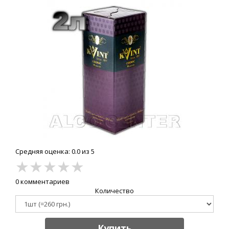
Средняя оценка: 0.0 из 5
★
★
★
★
★
0 комментариев
Количество
Купить