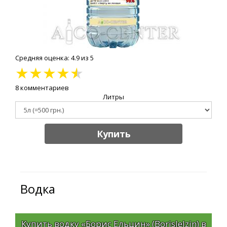
Средняя оценка: 4.9 из 5
★
★
★
★
★
8 комментариев
Литры
Купить
Водка
Купить водку «Борис Ельцин» (BorisJelzin) в