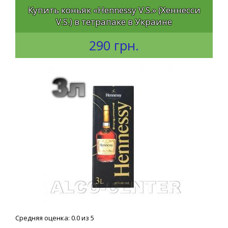
Купить коньяк «Hennessy V.S.» (Хеннесси
V.S.) в тетрапаке в Украине
290 грн.
Средняя оценка: 0.0 из 5