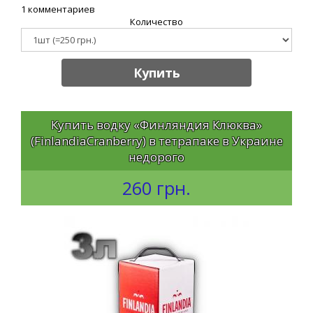
1 комментариев
Количество
Купить
Купить водку «Финляндия Клюква»
(FinlandiaCranberry) в тетрапаке в Украине
недорого
260 грн.