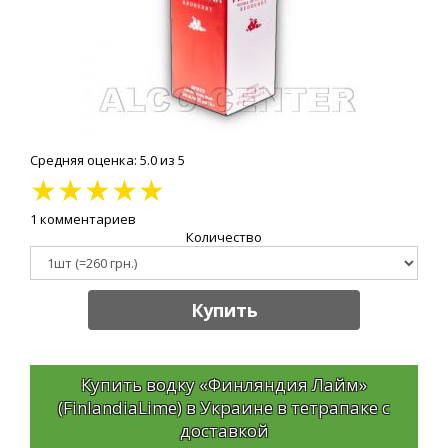
Средняя оценка: 5.0 из 5
★
★
★
★
★
1 комментариев
Количество
Купить
Купить водку «Финляндия Лайм»
(FinlandiaLime) в Украине в тетрапаке с
доставкой