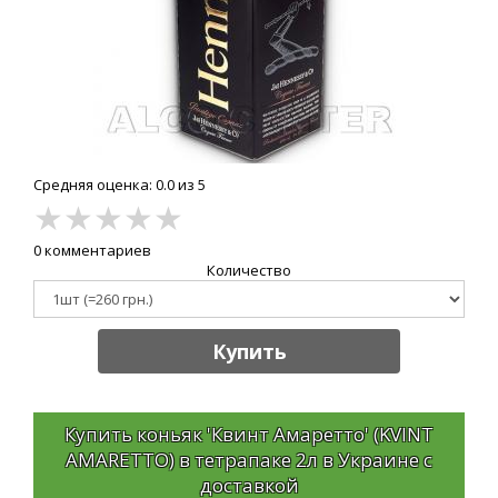
Средняя оценка: 0.0 из 5
★
★
★
★
★
0 комментариев
Количество
Купить
Купить коньяк 'Квинт Амаретто' (KVINT
AMARETTO) в тетрапаке 2л в Украине с
доставкой