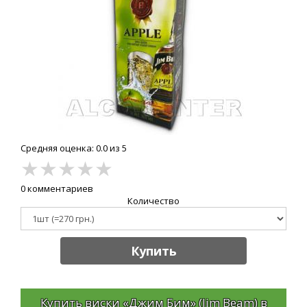
Средняя оценка: 0.0 из 5
★
★
★
★
★
0 комментариев
Количество
Купить
Купить виски «Джим Бим» (Jim Beam) в