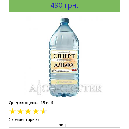
490 грн.
Средняя оценка: 4.5 из 5
★
★
★
★
★
2 комментариев
Литры