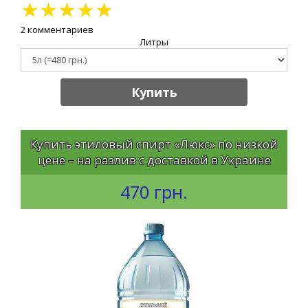
★
★
★
★
★
2 комментариев
Литры
Купить
Купить этиловый спирт «Люкс» по низкой
цене – на разлив с доставкой в Украине
470 грн.