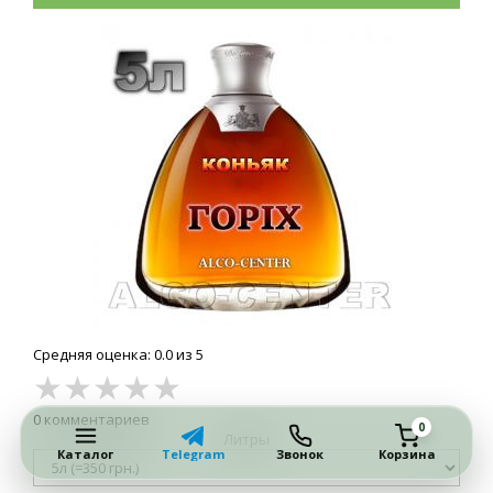
Средняя оценка: 0.0 из 5
★
★
★
★
★
0 комментариев
0
Литры
Каталог
Telegram
Звонок
Корзина