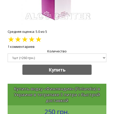
Средняя оценка: 5.0 из 5
★
★
★
★
★
1 комментариев
Количество
Купить
Купить водку «Финляндия» (Finlandia) в
Украине в тетрапаке 3 литра с быстрой
доставкой
250 грн.