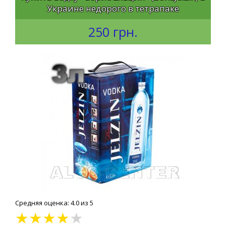
Украине недорого в тетрапаке
250 грн.
Средняя оценка: 4.0 из 5
★
★
★
★
★