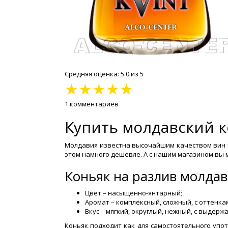
Средняя оценка: 5.0 из 5
★
★
★
★
★
1 комментариев
Купить молдавский к
Молдавия известна высочайшим качеством вин и
этом намного дешевле. А с нашим магазином вы 
Коньяк на разлив молдав
Цвет – насыщенно-янтарный;
Аромат – комплексный, сложный, с оттенка
Вкус – мягкий, округлый, нежный, с выдер
Коньяк подходит как для самостоятельного упот