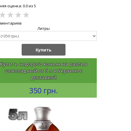
яя оценка: 0.0 из 5
★
★
★
★
мментариев
Литры
Купить
Купить недорого коньяк на разлив
шоколадный от 5 л в Украине с
доставкой
350 грн.