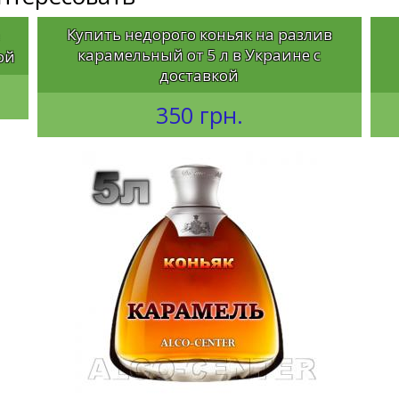
Купить недорого коньяк на разлив
карамельный от 5 л в Украине с
ой
доставкой
350 грн.