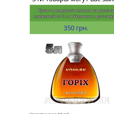
Купить недорого коньяк на разлив
ореховый от 5 л в Украине с доставк
350 грн.