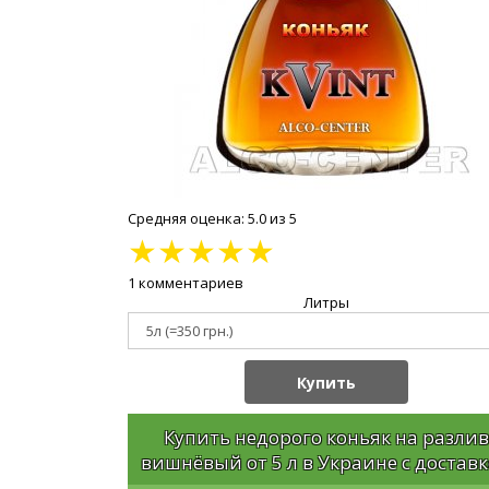
Средняя оценка: 5.0 из 5
★
★
★
★
★
1 комментариев
Литры
Купить
Купить недорого коньяк на разлив
вишнёвый от 5 л в Украине с достав