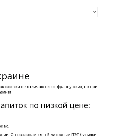
краине
ктически не отличаются от французских, но при
азлив!
апиток по низкой цене:
чках.
арии. Он разливается в 5-литровые ПЭТ-бутылки,