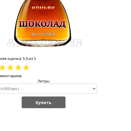
яя оценка: 5.0 из 5
★
★
★
★
мментариев
Литры
Купить