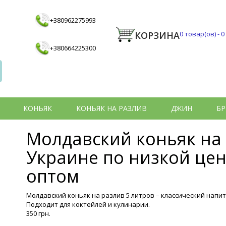
+380962275993
КОРЗИНА
0
товар(ов) -
0
+380664225300
КОНЬЯК
КОНЬЯК НА РАЗЛИВ
ДЖИН
БР
Молдавский коньяк на 
Украине по низкой цен
оптом
Молдавский коньяк на разлив 5 литров – классический напит
Подходит для коктейлей и кулинарии.
350 грн.