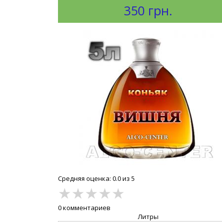
350 грн.
Средняя оценка: 0.0 из 5
★
★
★
★
★
0 комментариев
Литры