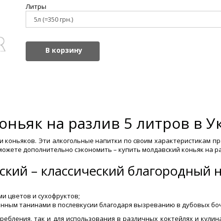
Литры
В корзину
оньяк на разлив 5 литров в У
 коньяков. Эти алкогольные напитки по своим характеристикам пра
можете дополнительно сэкономить – купить молдавский коньяк на р
ский – классический благородный н
ми цветов и сухофруктов;
жанным танинами в послевкусии благодаря вызреванию в дубовых бо
ребления, так и для использования в различных коктейлях и кулин