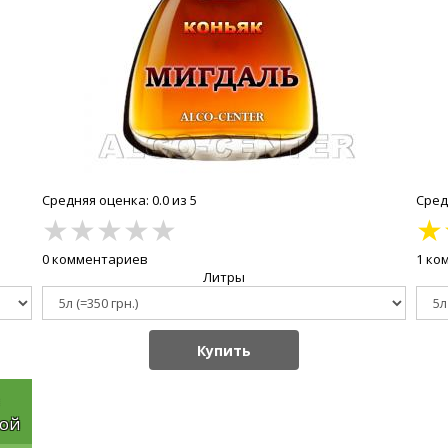
Средняя оценка: 0.0 из 5
Средн
★
★
★
★
★
★
0 комментариев
1 ко
Литры
Купить
кой