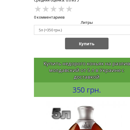
Средняя оценка: 0.0 из 5
★
★
★
★
★
0 комментариев
Литры
Купить
Купить недорого коньяк на разлив
молдавский от 5 л в Украине с
доставкой
350 грн.