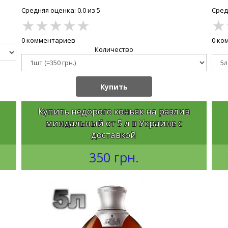
Средняя оценка: 0.0 из 5
Средн
★
★
★
★
★
★
0 комментариев
0 ко
Количество
Купить
Купить недорого коньяк на разлив
миндальный от 5 л в Украине с
доставкой
350 грн.