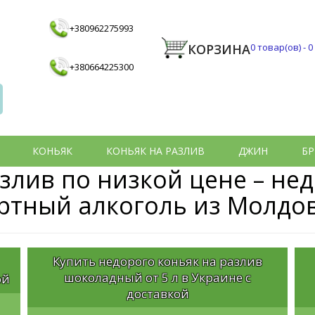
+380962275993
КОРЗИНА
0
товар(ов) -
0
+380664225300
КОНЬЯК
КОНЬЯК НА РАЗЛИВ
ДЖИН
БР
злив по низкой цене – нед
ртный алкоголь из Молдо
Купить недорого коньяк на разлив
шоколадный от 5 л в Украине с
ой
доставкой