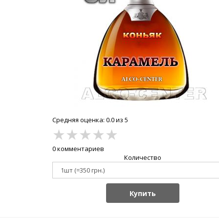
Средняя оценка: 0.0 из 5
★
★
★
★
★
0 комментариев
Количество
Купить