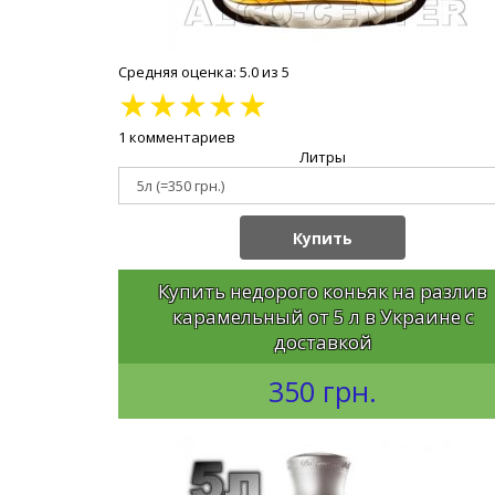
Средняя оценка: 5.0 из 5
★
★
★
★
★
1 комментариев
Литры
Купить
Купить недорого коньяк на разлив
карамельный от 5 л в Украине с
доставкой
350 грн.