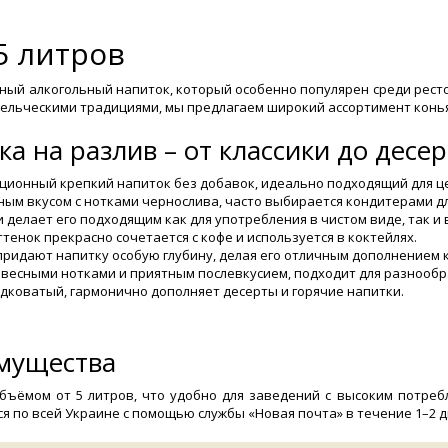
5 литров
ный алкогольный напиток, который особенно популярен среди ресто
дельческими традициями, мы предлагаем широкий ассортимент конь
а на разлив – от классики до десе
ционный крепкий напиток без добавок, идеально подходящий для це
ым вкусом с нотками чернослива, часто выбирается кондитерами дл
 делает его подходящим как для употребления в чистом виде, так и 
тенок прекрасно сочетается с кофе и используется в коктейлях.
ридают напитку особую глубину, делая его отличным дополнением к
евесными нотками и приятным послевкусием, подходит для разнообр
ладковатый, гармонично дополняет десерты и горячие напитки.
имущества
бъёмом от 5 литров, что удобно для заведений с высоким потре
я по всей Украине с помощью службы «Новая почта» в течение 1–2 д