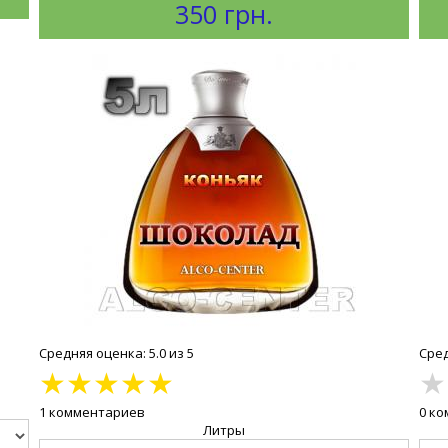
350 грн.
Средняя оценка: 5.0 из 5
Сред
★
★
★
★
★
★
1 комментариев
0 к
Литры