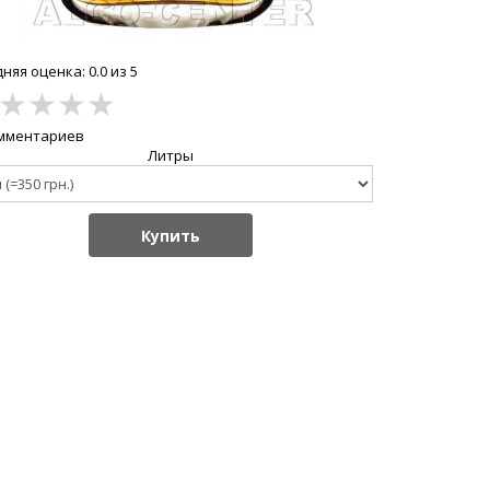
няя оценка: 0.0 из 5
★
★
★
★
омментариев
Литры
Купить