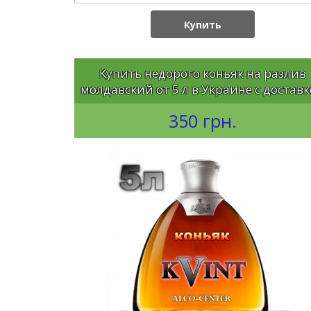
Купить
Купить недорого коньяк на разлив
молдавский от 5 л в Украине с достав
350 грн.