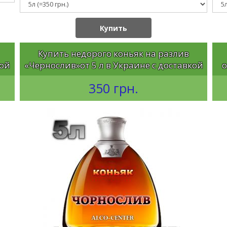
Купить
Купить недорого коньяк на разлив
кой
«Чернослив»от 5 л в Украине с доставкой
о
350 грн.