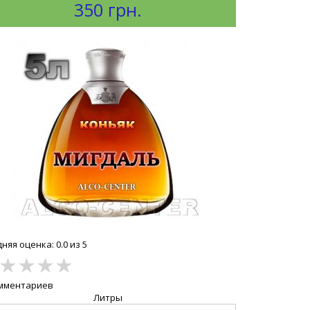
350 грн.
няя оценка: 0.0 из 5
★
★
★
★
омментариев
Литры