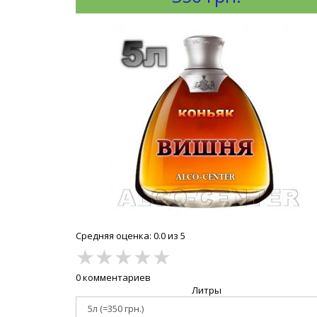
Средняя оценка: 0.0 из 5
★
★
★
★
★
0 комментариев
Литры