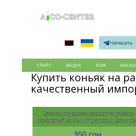
Написать
СПИРТ
ВОДКА
РОМ
ВИСКИ
Купить коньяк на ра
качественный импо
Купить недорого коньяк на разлив
вишнёвый от 5 л в Украине с доставк
350 грн.