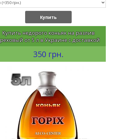
Купить
Купить недорого коньяк на разлив
реховый от 5 л в Украине с доставкой
350 грн.