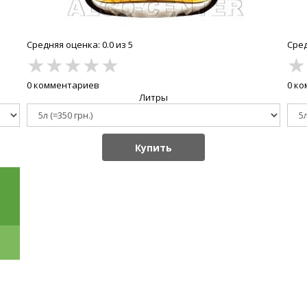
Средняя оценка: 0.0 из 5
Сред
★
★
★
★
★
★
0 комментариев
0 к
Литры
Купить