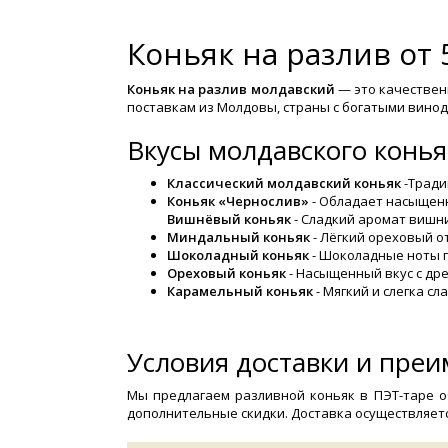
Коньяк на разлив от 
Коньяк на разлив молдавский
— это качествен
поставкам из Молдовы, страны с богатыми вино
Вкусы молдавского коньяк
Классический молдавский коньяк
-Тради
Коньяк «Чернослив»
- Обладает насыщенн
Вишнёвый коньяк
- Сладкий аромат вишни
Миндальный коньяк
- Лёгкий ореховый от
Шоколадный коньяк
- Шоколадные ноты п
Ореховый коньяк
- Насыщенный вкус с др
Карамельный коньяк
- Мягкий и слегка с
Условия доставки и пре
Мы предлагаем разливной коньяк в ПЭТ-таре о
дополнительные скидки. Доставка осуществляетс