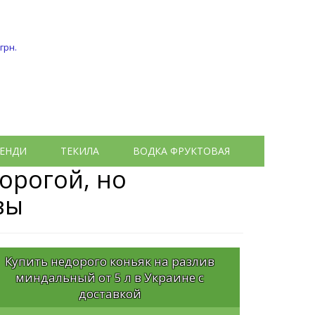
 грн.
ЕНДИ
ТЕКИЛА
ВОДКА ФРУКТОВАЯ
орогой, но
вы
Купить недорого коньяк на разлив
миндальный от 5 л в Украине с
доставкой