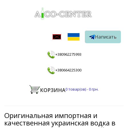
Написать
+380962275993
+380664225300
КОРЗИНА
0
товар(ов) -
0 грн.
Оригинальная импортная и
качественная украинская водка в