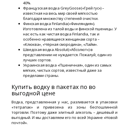
40%.
Французская водка GreyGoose(«Грей гус») –
известная на весь мир своей мягкостью
благодаря множеству степеней очистки.
Финская водка Finlandia(«Финляндия»).
Изготовлена из талой воды и финской пшеницы. У
нас есть как чистая водка Finlandia, так и
особенно нравящиеся женщинам сорта –
«Клюква», «Чёрная смородина», «Лайм».
Шведская водка Absolut(«Абсолют») в
представлении не нуждается. Пожалуй, один из
лучших сортов.
Украинская водка «Пшеничная», один из самых
мягких, чистых сортов, известный даже за
пределами страны.
Купить водку в пакетах по во
выгодной цене
Водка, представленная у нас, разливается в упаковки
«тетрапак» и привезена из зоны беспошлинной
торговли. Поэтому даже элитный алкоголь – дешёвый и
выгодный. И мы доставляем его по всей Украине «Новой
почтой».