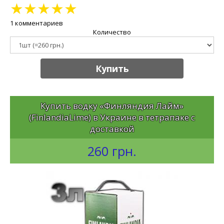
★
★
★
★
★
1 комментариев
Количество
Купить
Купить водку «Финляндия Лайм»
(FinlandiaLime) в Украине в тетрапаке с
доставкой
260 грн.