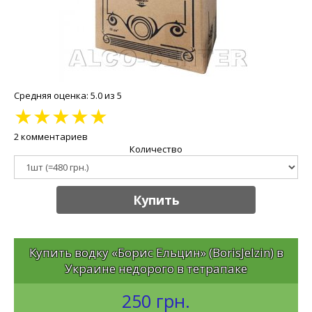
Средняя оценка: 5.0 из 5
★
★
★
★
★
2 комментариев
Количество
Купить
Купить водку «Борис Ельцин» (BorisJelzin) в
Украине недорого в тетрапаке
250 грн.