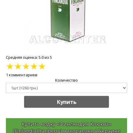
Средняя оценка: 5.0 из 5
★
★
★
★
★
1 комментариев
Количество
Купить
Купить водку «Финляндия Клюква»
(FinlandiaCranberry) в тетрапаке в Украине