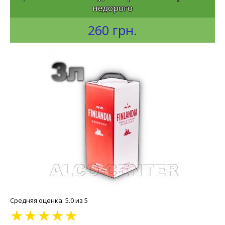
недорого
260 грн.
Средняя оценка: 5.0 из 5
★
★
★
★
★