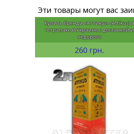
Эти товары могут вас за
Купить бренди «Аттикус» (Attikus) 
тетрапаке в Украине с доставкой 
недорого
260 грн.