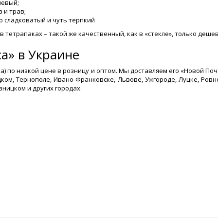
невый;
 и трав;
о сладковатый и чуть терпкий
 тетрапаках – такой же качественный, как в «стекле», только дешев
а» в Украине
a) по низкой цене в розницу и оптом. Мы доставляем его «Новой По
ом, Тернополе, Ивано-Франковске, Львове, Ужгороде, Луцке, Ровно
вницком и других городах.