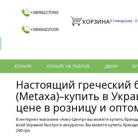
+380962275993
КОРЗИНА
0
товар(ов) -
0
+380664225300
КОНЬЯК
КОНЬЯК НА РАЗЛИВ
ДЖИН
БР
Настоящий греческий 
(Metaxa)–купить в Укр
цене в розницу и опто
В интернет-магазине «Алко-Центр» вы можете купить бренди
всей Украине быстро и аккуратно. Вы можете купить бренди
290 грн.