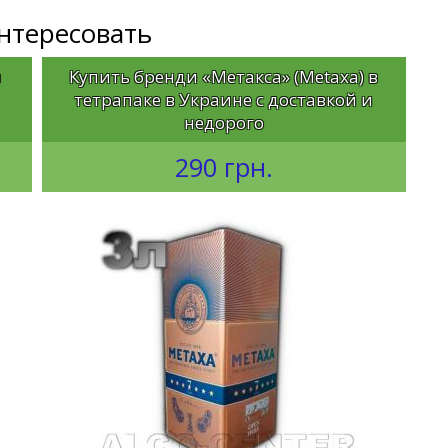
интересовать
в
Купить бренди «Метакса» (Metaxa) в
и
тетрапаке в Украине с доставкой и
недорого
290 грн.