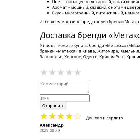
Цвет – насыщенно-янтарный, почти корич
Аромат – мощный, сладкий, с нотами цветов
Вкус – многогранный, интенсивный, немног
И в нашем магазине представлен бренди Metaxa в
Доставка бренди «Метакс
У нас вы можете купить бренди «Метакса» (Metax
бренди «Метакса» в Киеве, Житомире, Хмельницк
Запорожье, Херсоне, Одессе, Кривом Роге, Кропи
Отправить
★★★★☆
Дешево и сердито
Александр
2025-08-29