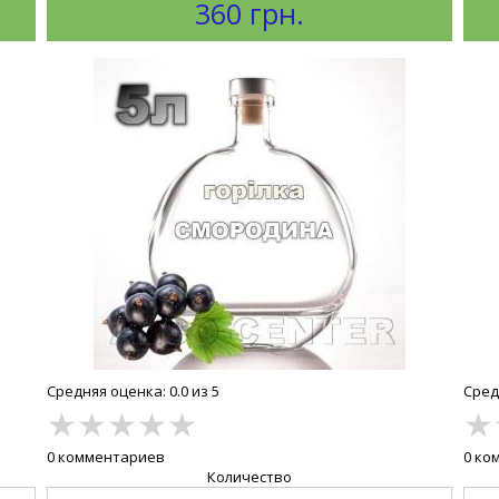
360 грн.
Средняя оценка: 0.0 из 5
Средн
★
★
★
★
★
★
0 комментариев
0 ко
Количество