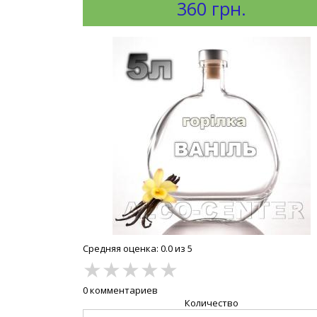
360 грн.
Средняя оценка: 0.0 из 5
★
★
★
★
★
0 комментариев
Количество