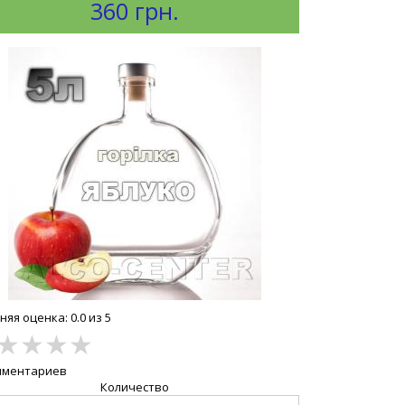
360 грн.
яя оценка: 0.0 из 5
★
★
★
★
мментариев
Количество