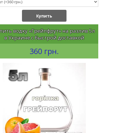
Купить
пить водку «Грейпфрут» на разлив 5л
в Украине с быстрой доставкой
360 грн.