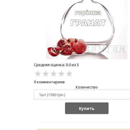
Средняя оценка: 0.0 из 5
★
★
★
★
★
0 комментариев
Количество
Купить