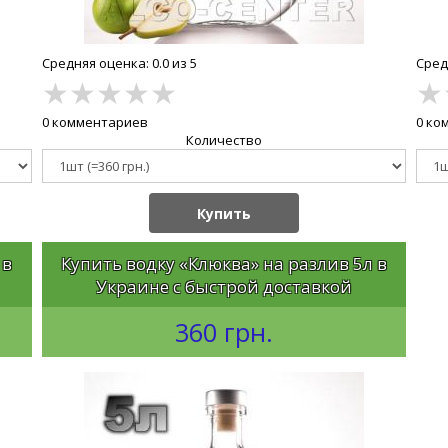
Средняя оценка: 0.0 из 5
Средн
★
★
★
★
★
★
0 комментариев
0 ко
Количество
Купить
 в
Купить водку «Клюква» на разлив 5л в
Украине с быстрой доставкой
360 грн.