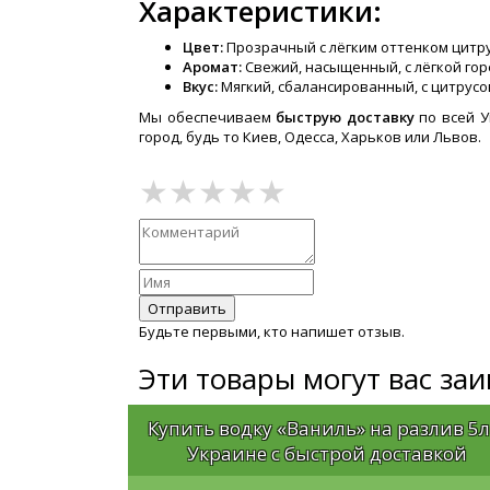
Характеристики:
Цвет:
Прозрачный с лёгким оттенком цитр
Аромат:
Свежий, насыщенный, с лёгкой го
Вкус:
Мягкий, сбалансированный, с цитрусо
Мы обеспечиваем
быструю доставку
по всей У
город, будь то Киев, Одесса, Харьков или Львов.
Отправить
Будьте первыми, кто напишет отзыв.
Эти товары могут вас за
Купить водку «Ваниль» на разлив 5л
Украине с быстрой доставкой