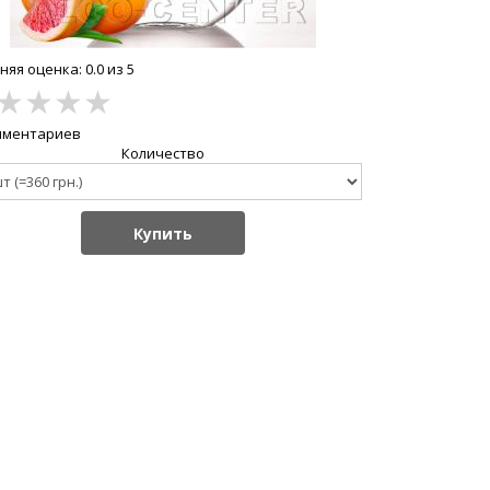
яя оценка: 0.0 из 5
★
★
★
★
мментариев
Количество
Купить