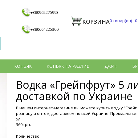
+380962275993
КОРЗИНА
0
товар(ов) -
0
+380664225300
КОНЬЯК
КОНЬЯК НА РАЗЛИВ
ДЖИН
БР
Водка «Грейпфрут» 5 л
доставкой по Украине
В нашем интернет-магазине вы можете купить водку "Грейпф
розницу и оптом, доставляем по всей Украине. Премиальная
5л
360 грн.
Количество