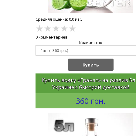
Средняя оценка: 0.0 из 5
★
★
★
★
★
0 комментариев
Количество
Купить
Купить водку «Гранат» на разлив 5л
Украине с быстрой доставкой
360 грн.