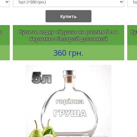
Купить
в
Купить водку «Груша» на разлив 5 л в
Ку
Украине с быстрой доставкой
360 грн.