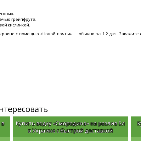
усовых.
речью грейпфрута.
вой кислинкой.
краине с помощью «Новой почты» — обычно за 1-2 дня. Закажите 
интересовать
 в
Купить водку «Смородина» на разлив 5л
К
в Украине с быстрой доставкой