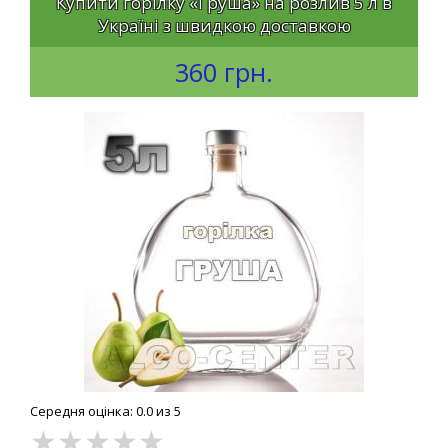
Купити горілку «Груша» на розлив 5 л в
Україні з швидкою доставкою
360 грн.
Середня оцінка: 0.0 из 5
★
★
★
★
★