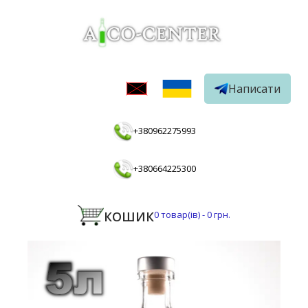
Написати
+380962275993
+380664225300
КОШИК
0
товар(ів) -
0 грн.