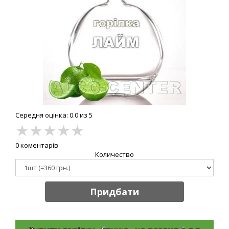
Середня оцінка: 0.0 из 5
★
★
★
★
★
0 коментарів
Количество
Придбати