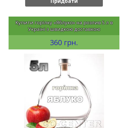
Придбати
Купити горілку «Яблуко» на розлив 5 л в
Україні з швидкою доставкою
360 грн.