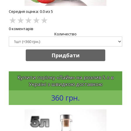
Середня оцінка: 0.0 из 5
★
★
★
★
★
0 коментарів
Количество
Придбати
Купити горілку «Лайм» на розлив 5 л в
Україні з швидкою доставкою
360 грн.