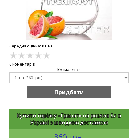
Середня оцінка: 0.0 из 5
★
★
★
★
★
0 коментарів
Количество
Придбати
Купити горілку «Гранат» на розлив 5л в
Україні з швидкою доставкою
360 грн.