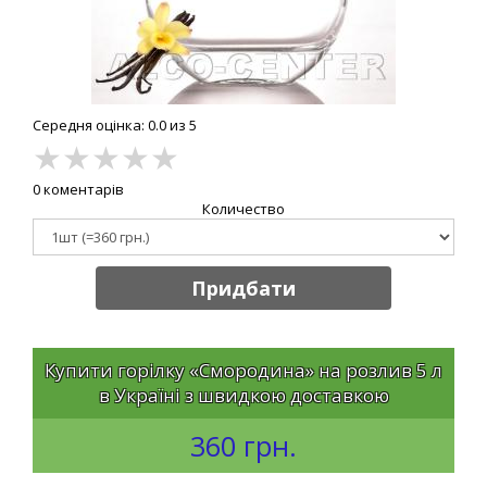
Середня оцінка: 0.0 из 5
★
★
★
★
★
0 коментарів
Количество
Придбати
Купити горілку «Смородина» на розлив 5 л
в Україні з швидкою доставкою
360 грн.