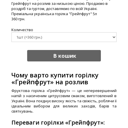
Грейпфрут на розлив за низькою ціною. Продаємо в
роздріб та гуртом, доставляємо по всій Україні.
Преміальна українська горілка "Грейпфрут" 5л
360 грн.
Количество
В кошик
Чому варто купити горілку
«Грейпфрут» на розлив
Фруктова горілка «Грейпфрут» — це неперевершений
напій з насиченим цитрусовим смаком, виготовлений в
Україні. Вона поєднує високу якість та свіжість, роблячи її
ідеальним вибором для великих заходів, барів та
святкувань.
Переваги горілки «Грейпфрут»: