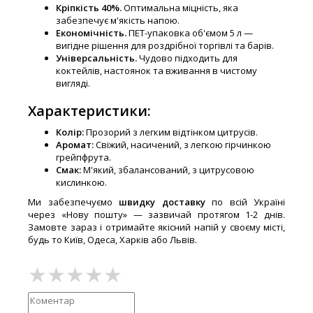
Кріпкість 40%.
Оптимальна міцність, яка
забезпечує м'якість напою.
Економічність.
ПЕТ-упаковка об'ємом 5 л —
вигідне рішення для роздрібної торгівлі та барів.
Універсальність.
Чудово підходить для
коктейлів, настоянок та вживання в чистому
вигляді.
Характеристики:
Колір:
Прозорий з легким відтінком цитрусів.
Аромат:
Свіжий, насичений, з легкою гірчинкою
грейпфрута.
Смак:
М'який, збалансований, з цитрусовою
кислинкою.
Ми забезпечуємо
швидку доставку
по всій Україні
через «Нову пошту» — зазвичай протягом 1-2 днів.
Замовте зараз і отримайте якісний напій у своєму місті,
будь то Київ, Одеса, Харків або Львів.