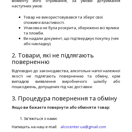
моменту його отримання, за умови дотримання
наступних умов:
Товар не використовувався та зберіг свої
споживчі властивості.
Упаковка не була розкрита, збережено всі ярлики
та пломби.
Ви надали документ, що підтверджує покупку (чек
або накладну).
2. Товари, які не підлягають
поверненню
Відповідно до законодавства, алкогольні напої належної
якості не підлягають поверненню та обміну, крім
випадків виявлення виробничого шлюбу або
пошкоджень, допущених під час доставки.
3. Процедура повернення та обміну
Якщо ви бажаєте повернути або обміняти товар:
Зв'яжіться з нами:
Напишіть на наш e-mail:
alcocenter.ua@gmail.com