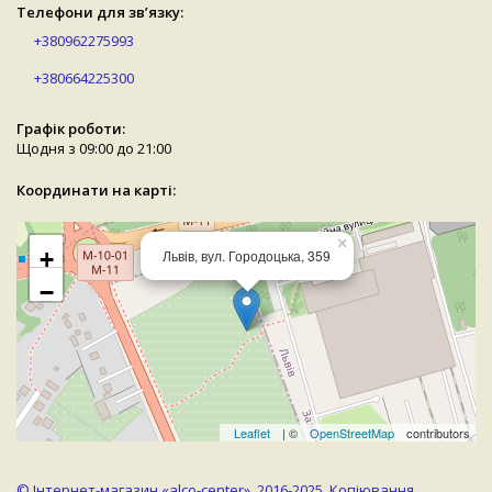
Телефони для зв’язку:
+380962275993
+380664225300
Графік роботи:
Щодня з 09:00 до 21:00
Координати на карті:
×
+
Львів, вул. Городоцька, 359
−
Leaflet
| ©
OpenStreetMap
contributors
© Інтернет-магазин «alco-center», 2016-2025, Копіювання