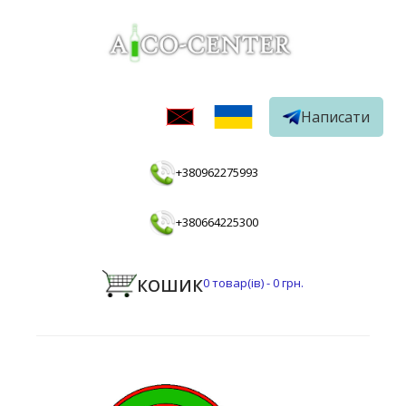
Написати
+380962275993
+380664225300
КОШИК
0
товар(ів) -
0 грн.