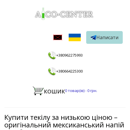
Написати
+380962275993
+380664225300
КОШИК
0
товар(ів) -
0 грн.
Купити текілу за низькою ціною –
оригінальний мексиканський напій