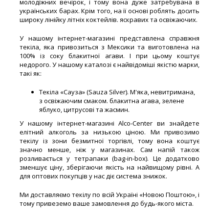
молодіжних вечірок, і тому вона дуже затребувана в
українських барах. Крім того, на її основі роблять досить
широку лінійку літніх коктейлів. яскравих та освіжаючих.
У нашому інтернет-магазині представлена ​​справжня
текіла, яка привозиться з Мексики та виготовлена ​​на
100% із соку блакитної агави. І при цьому коштує
недорого. У нашому каталозі є найвідоміші якістю марки,
такі як:
Текіла «Сауза» (Sauza Silver). М'яка, невитримана,
з освіжаючим смаком. блакитна агава, зелене
яблуко, цитрусові та жасмин.
У нашому інтернет-магазині Alco-Center ви знайдете
елітний алкоголь за низькою ціною. Ми привозимо
текілу із зони безмитної торгівлі, тому вона коштує
значно менше, ніж у магазинах. Сам напій також
розливається у тетрапаки (bag-in-box). Це додатково
зменшує ціну, зберігаючи якість на найвищому рівні. А
для оптових покупців у нас діє система знижок.
Ми доставляємо текілу по всій Україні «Новою Поштою», і
тому привеземо ваше замовлення до будь-якого міста.