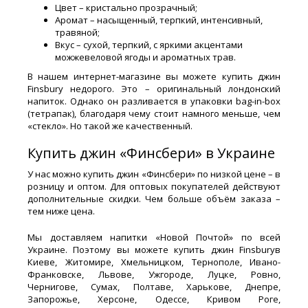
Цвет – кристально прозрачный;
Аромат – насыщенный, терпкий, интенсивный,
травяной;
Вкус – сухой, терпкий, с яркими акцентами
можжевеловой ягоды и ароматных трав.
В нашем интернет-магазине вы можете купить джин
Finsbury недорого. Это – оригинальный лондонский
напиток. Однако он разливается в упаковки bag-in-box
(тетрапак), благодаря чему стоит намного меньше, чем
«стекло». Но такой же качественный.
Купить джин «Финсбери» в Украине
У нас можно купить джин «Финсбери» по низкой цене – в
розницу и оптом. Для оптовых покупателей действуют
дополнительные скидки. Чем больше объём заказа –
тем ниже цена.
Мы доставляем напитки «Новой Почтой» по всей
Украине. Поэтому вы можете купить джин Finsburyв
Киеве, Житомире, Хмельницком, Тернополе, Ивано-
Франковске, Львове, Ужгороде, Луцке, Ровно,
Чернигове, Сумах, Полтаве, Харькове, Днепре,
Запорожье, Херсоне, Одессе, Кривом Роге,