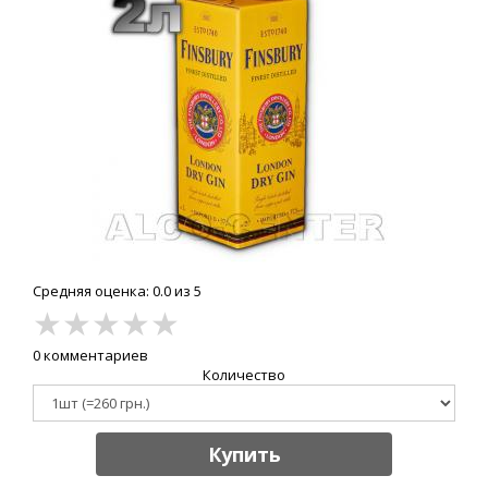
Средняя оценка: 0.0 из 5
★
★
★
★
★
0 комментариев
Количество
Купить