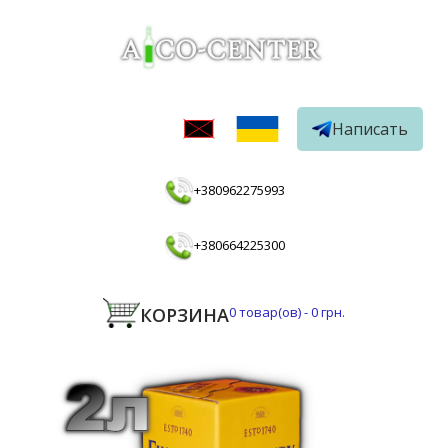
Написать
+380962275993
+380664225300
КОРЗИНА
0
товар(ов) -
0 грн.