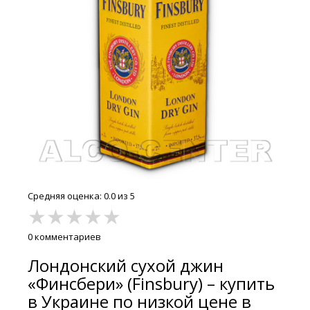
Средняя оценка: 0.0 из 5
★
★
★
★
★
0 комментариев
Лондонский сухой джин
«Финсбери» (Finsbury) – купить
в Украине по низкой цене в