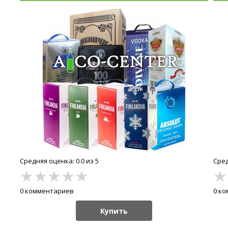
Средняя оценка: 0.0 из 5
Сред
★
★
★
★
★
★
0 комментариев
0 к
Купить