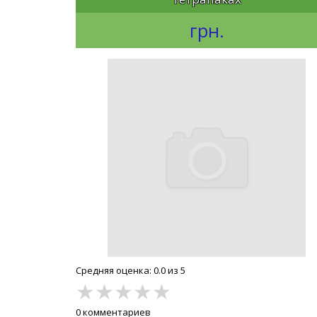
грн.
Средняя оценка: 0.0 из 5
★
★
★
★
★
0 комментариев