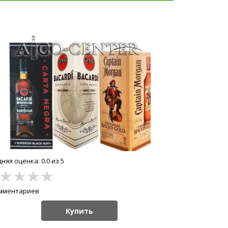
няя оценка: 0.0 из 5
★
★
★
★
омментариев
Купить