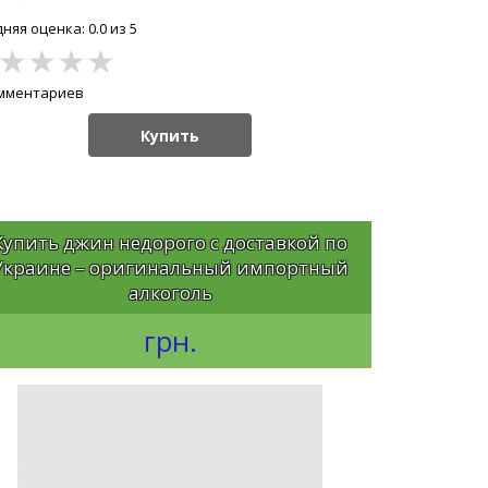
няя оценка: 0.0 из 5
★
★
★
★
омментариев
Купить
Купить джин недорого с доставкой по
Украине – оригинальный импортный
алкоголь
грн.