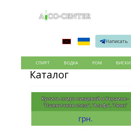
Написать
СПИРТ
ВОДКА
РОМ
ВИСКИ
Каталог
Купить спирт пищевой в Украине–
'Пшеничная слеза', 'Альфа', 'Люкс'
грн.