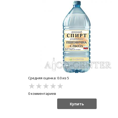
Средняя оценка: 0.0 из 5
★
★
★
★
★
0 комментариев
Купить