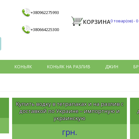
+380962275993
КОРЗИНА
0
товар(ов) -
0
+380664225300
КОНЬЯК
КОНЬЯК НА РАЗЛИВ
ДЖИН
БР
Купить водку в тетрапаках и на разлив с
доставкой по Украине – импортную и
украинскую
грн.