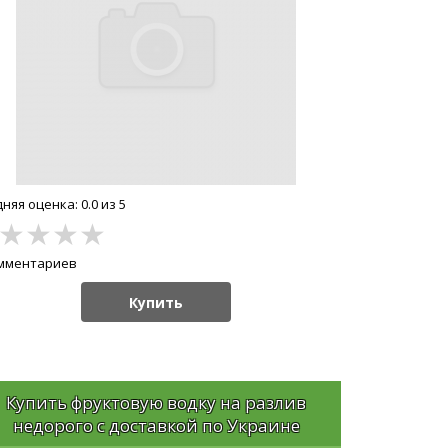
няя оценка: 0.0 из 5
★
★
★
★
омментариев
Купить
Купить фруктовую водку на разлив
недорого с доставкой по Украине