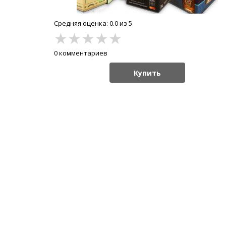
Средняя оценка: 0.0 из 5
★
★
★
★
★
0 комментариев
Купить