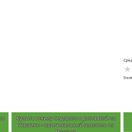
Сред
★
0 к
по
Купить текилу недорого с доставкой по
Украине – оригинальный алкоголь из
Мексики