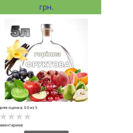
грн.
няя оценка: 0.0 из 5
★
★
★
★
омментариев