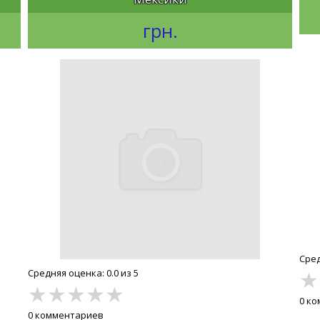
грн.
Сред
★
Средняя оценка: 0.0 из 5
★
★
★
★
★
0 к
0 комментариев