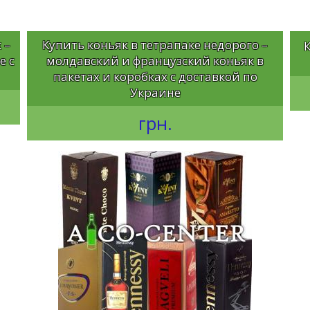
 –
Купить коньяк в тетрапаке недорого –
К
е с
молдавский и французский коньяк в
пакетах и коробках с доставкой по
Украине
грн.