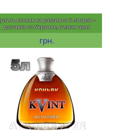
упить коньяк на разлив от 5 литров –
доставка по Украине, низкая цена
грн.