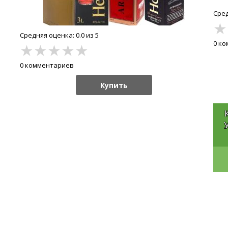
Сред
★
Средняя оценка: 0.0 из 5
0 к
★
★
★
★
★
0 комментариев
Купить