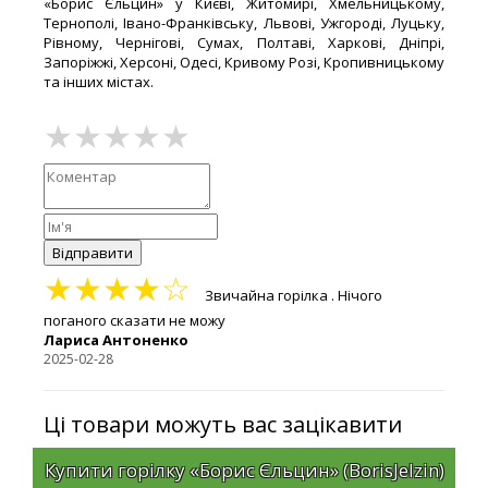
«Борис Єльцин» у Києві, Житомирі, Хмельницькому,
Тернополі, Івано-Франківську, Львові, Ужгороді, Луцьку,
Рівному, Чернігові, Сумах, Полтаві, Харкові, Дніпрі,
Запоріжжі, Херсоні, Одесі, Кривому Розі, Кропивницькому
та інших містах.
Відправити
★★★★☆
Звичайна горілка . Нічого
поганого сказати не можу
Лариса Антоненко
2025-02-28
Ці товари можуть вас зацікавити
Купити горілку «Борис Єльцин» (BorisJelzin)