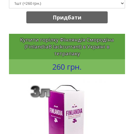
Придбати
Купити горілку Фінляндія Смородіна
(FinlandiaB lackcurrant) в Україні в
тетрапаку
260 грн.