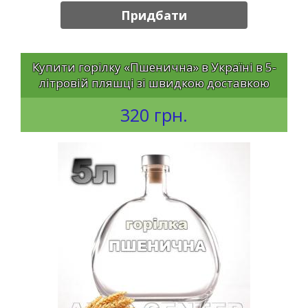
Придбати
Купити горілку «Пшенична» в Україні в 5-
літровій пляшці зі швидкою доставкою
320 грн.