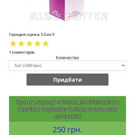
Середня оцінка: 5.0 из 5
★
★
★
★
★
1 коментарів
Количество
Придбати
Купити горілку «Фінляндія» (Finlandia) в
Україні у тетрапаку 3 літра зі швидкою
доставкою
250 грн.