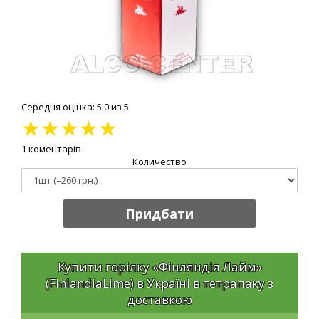
Середня оцінка: 5.0 из 5
★
★
★
★
★
1 коментарів
Количество
Придбати
Купити горілку «Фінляндія Лайм»
(FinlandiaLime) в Україні в тетрапаку з
доставкою