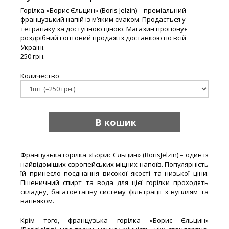
Горілка «Борис Єльцин» (Boris Jelzin) – преміальний
французький напій із м’яким смаком. Продається у
тетрапаку за доступною ціною. Магазин пропонує
роздрібний і оптовий продаж із доставкою по всій
Україні.
250 грн.
Количество
В кошик
Французька горілка «Борис Єльцин» (BorisJelzin) – один із
найвідоміших європейських міцних напоїв. Популярність
їй принесло поєднання високої якості та низької ціни.
Пшеничний спирт та вода для цієї горілки проходять
складну, багатоетапну систему фільтрації з вугіллям та
вапняком.
Крім того, французька горілка «Борис Єльцин»