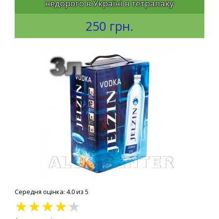
недорого в Україні в тетрапаку
250 грн.
Середня оцінка: 4.0 из 5
★
★
★
★
★