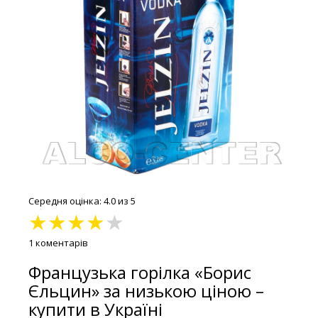
Середня оцінка: 4.0 из 5
★
★
★
★
★
1 коментарів
Французька горілка «Борис
Єльцин» за низькою ціною –
купити в Україні