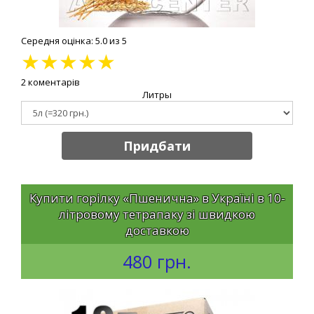
Середня оцінка: 5.0 из 5
★
★
★
★
★
2 коментарів
Литры
Придбати
Купити горілку «Пшенична» в Україні в 10-
літровому тетрапаку зі швидкою
доставкою
480 грн.