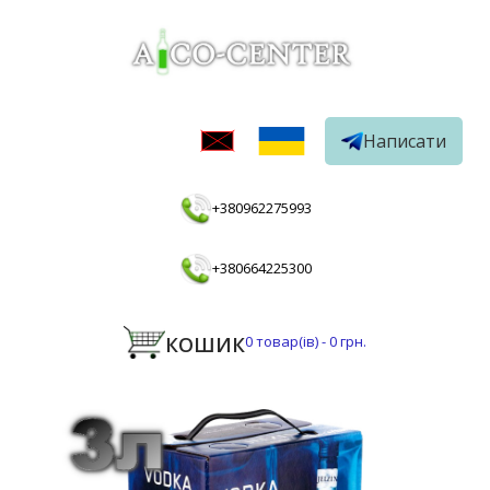
Написати
+380962275993
+380664225300
КОШИК
0
товар(ів) -
0 грн.