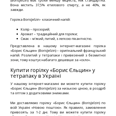
(BorisJelzin) має трохи меншу міцність, ніж стандартна.
Вона містить 37,5% етилового спирту, а не 40%, як
завжди.
Горілка BorisJelzin– класичний напій:
Колір – прозорий;
Аромат – традиційний для горілки;
Смак – м'який, питий, з легкою пікантністю.
Представлена ​​в нашому інтернет-магазині горілка
«Борис Єльцин» (BorisJelzin) – оригінальний французький
напій. Розлитий у тетрапаки і привезений з безмитної
зони, тому коштує набагато дешевше за «скло».
Купити горілку «Борис Єльцин» у
тетрапаку в Україні
У нашому інтернет-магазині ви можете купити горілку
«Борис Єльцин» (BorisJelzin) за низькою ціною, в роздріб
та оптом з додатковими знижками.
Ми доставляємо горілку «Борис Єльцин» (BorisJelzin) по
всій Україні «Новою поштою». Як правило, замовлення
привозять за 1-2 дні. Тому ви можете купити горілку