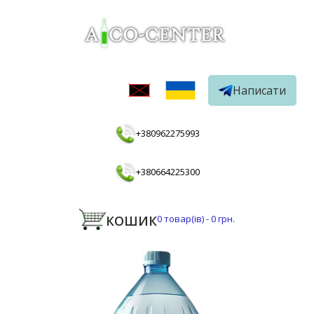
Написати
+380962275993
+380664225300
КОШИК
0
товар(ів) -
0 грн.