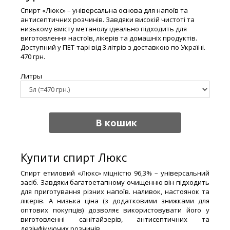
Спирт «Люкс» – універсальна основа для напоїв та
антисептичних розчинів. Завдяки високій чистоті та
низькому вмісту метанолу ідеально підходить для
виготовлення настоїв, лікерів та домашніх продуктів.
Доступний у ПЕТ-тарі від 3 літрів з доставкою по Україні.
470 грн.
Литры
В кошик
Купити спирт Люкс
Спирт етиловий «Люкс» міцністю 96,3% – універсальний
засіб. Завдяки багатоетапному очищенню він підходить
для приготування різних напоїв. наливок, настоянок та
лікерів. А низька ціна (з додатковими знижками для
оптових покупців) дозволяє використовувати його у
виготовленні санітайзерів, антисептичних та
дезінфікуючих розчинів.