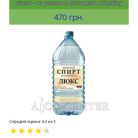
ціною – на розлив з доставкою в Україну
470 грн.
Середня оцінка: 4.3 из 5
★
★
★
★
★