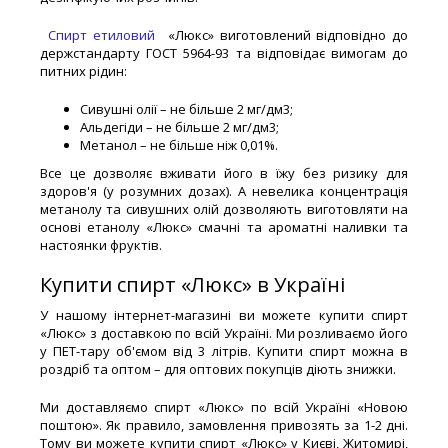
Спирт етиловий
«Люкс» виготовлений відповідно до
держстандарту ГОСТ 5964-93 та відповідає вимогам до
питних рідин:
Сивушні олії – не більше 2 мг/дм3;
Альдегіди – не більше 2 мг/дм3;
Метанол – не більше ніж 0,01%.
Все це дозволяє вживати його в їжу без ризику для
здоров'я (у розумних дозах). А невелика концентрація
метанолу та сивушних олій дозволяють виготовляти на
основі етанолу «Люкс» смачні та ароматні наливки та
настоянки фруктів.
Купити спирт «Люкс» в Україні
У нашому інтернет-магазині ви можете купити спирт
«Люкс» з доставкою по всій Україні. Ми розливаємо його
у ПЕТ-тару об'ємом від 3 літрів. Купити спирт можна в
роздріб та оптом – для оптових покупців діють знижки.
Ми доставляємо спирт «Люкс» по всій Україні «Новою
поштою». Як правило, замовлення привозять за 1-2 дні.
Тому ви можете купити спирт «Люкс» у Києві, Житомирі,