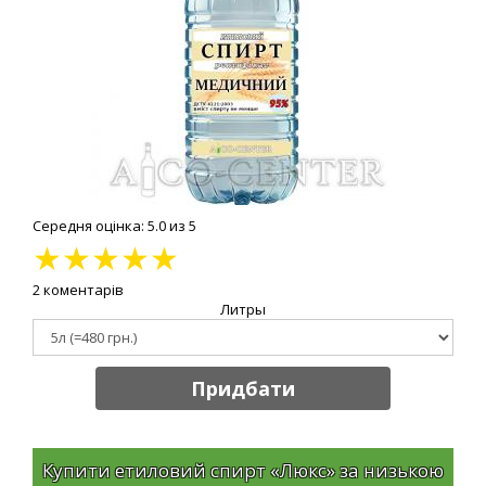
Середня оцінка: 5.0 из 5
★
★
★
★
★
2 коментарів
Литры
Придбати
Купити етиловий спирт «Люкс» за низькою