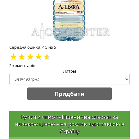
Середня оцінка: 4.5 из 5
★
★
★
★
★
2 коментарів
Литры
Придбати
Купити спирт «Пшенична сльоза» за
низькою ціною – на розлив з доставкою в
Україну