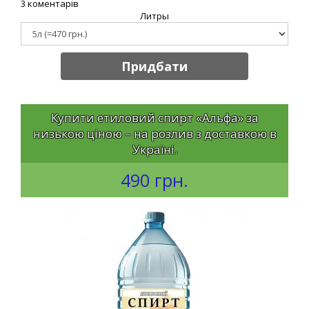
3 коментарів
Литры
Придбати
Купити етиловий спирт «Альфа» за
низькою ціною – на розлив з доставкою в
Україні.
490 грн.