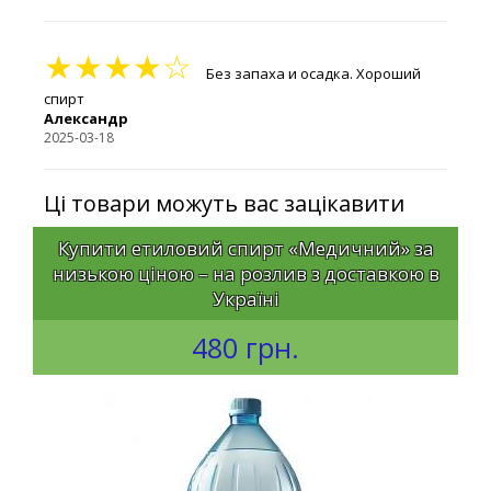
★★★★☆
Без запаха и осадка. Хороший
спирт
Александр
2025-03-18
Ці товари можуть вас зацікавити
Купити етиловий спирт «Медичний» за
низькою ціною – на розлив з доставкою в
Україні
480 грн.