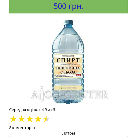
500 грн.
Середня оцінка: 4.9 из 5
★
★
★
★
★
8 коментарів
Литры