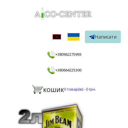
Написати
+380962275993
+380664225300
КОШИК
0
товар(ів) -
0 грн.