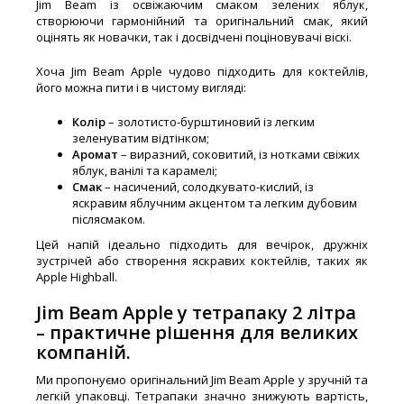
Jim Beam із освіжаючим смаком зелених яблук,
створюючи гармонійний та оригінальний смак, який
оцінять як новачки, так і досвідчені поціновувачі віскі.
Хоча Jim Beam Apple чудово підходить для коктейлів,
його можна пити і в чистому вигляді:
Колір
– золотисто-бурштиновий із легким
зеленуватим відтінком;
Аромат
– виразний, соковитий, із нотками свіжих
яблук, ванілі та карамелі;
Смак
– насичений, солодкувато-кислий, із
яскравим яблучним акцентом та легким дубовим
післясмаком.
Цей напій ідеально підходить для вечірок, дружніх
зустрічей або створення яскравих коктейлів, таких як
Apple Highball.
Jim Beam Apple у тетрапаку 2 літра
– практичне рішення для великих
компаній.
Ми пропонуємо оригінальний Jim Beam Apple у зручній та
легкій упаковці. Тетрапаки значно знижують вартість,