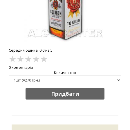
Середня оцінка: 0.0 из 5
★
★
★
★
★
0 коментарів
Количество
Придбати