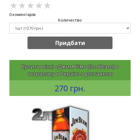
★
★
★
★
★
0 коментарів
Количество
Придбати
Купити віскі «Джим Бім» (Jim Beam) в
тетрапаку в Україні з доставкою
270 грн.