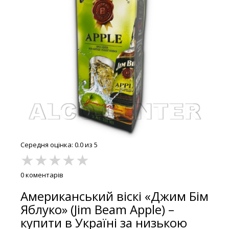
Середня оцінка: 0.0 из 5
★
★
★
★
★
0 коментарів
Американський віскі «Джим Бім
Яблуко» (Jim Beam Apple) –
купити в Україні за низькою