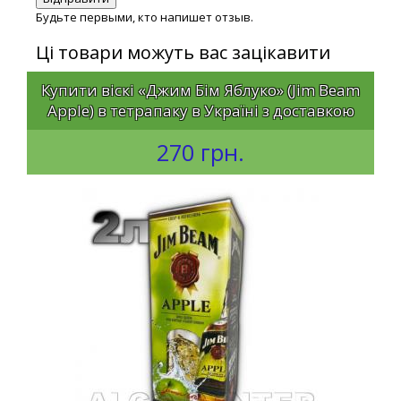
Будьте первыми, кто напишет отзыв.
Ці товари можуть вас зацікавити
Купити віскі «Джим Бім Яблуко» (Jim Beam
Apple) в тетрапаку в Україні з доставкою
270 грн.