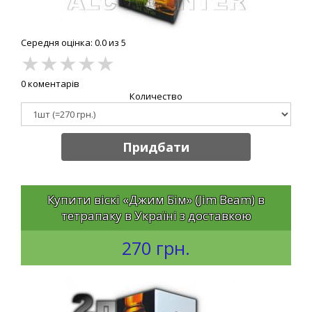
Середня оцінка: 0.0 из 5
★
★
★
★
★
0 коментарів
Количество
Придбати
Купити віскі «Джим Бім» (Jim Beam) в
тетрапаку в Україні з доставкою
270 грн.