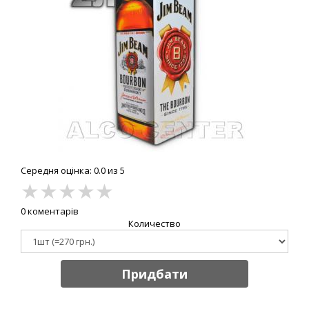
Середня оцінка: 0.0 из 5
★
★
★
★
★
0 коментарів
Количество
Придбати