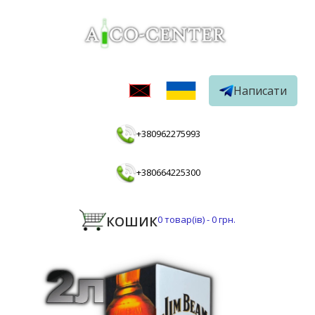
Написати
+380962275993
+380664225300
КОШИК
0
товар(ів) -
0 грн.