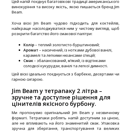
Цей напій поєднує багатовікові традиції американського
винокуріння та високу якість, якою пишається бренд Jim
Beam.
Хоча віскі Jim Beam чудово підходить для коктейлів,
найкраще насолоджуватися ним у чистому вигляді, щоб
розкрити багатство його смакової палітри:
Колір
– теплий золотисто-бурштиновий;
Аромат
– насичений, із нотками дубової ванілі,
карамелі та легкими нюансами спецій;
Смак
– збалансований, м’який, із відтінками
солодкої кукурудзи, ванілі та легкої димності.
Цей віскі ідеально поєднується з барбекю, десертами чи
гарною сигарою.
Jim Beam у тетрапаку 2 літра –
зручне та доступне рішення для
цінителів якісного бурбону.
Ми пропонуємо оригінальний Jim Beam у незвичному
форматі. Тетрапаки роблять напій доступним за ціною,
але не впливають на його знаменитий смак. Упаковка
зручна для зберігання, транспортування та великих