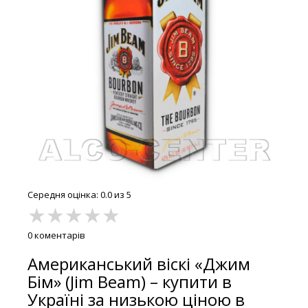
Середня оцінка: 0.0 из 5
★
★
★
★
★
0 коментарів
Американський віскі «Джим
Бім» (Jim Beam) – купити в
Україні за низькою ціною в